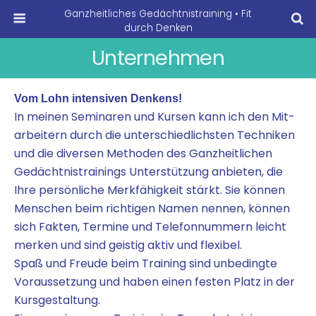
Ganzheitliches Gedächtnistraining • Fit
durch Denken
Unternehmen
Vom Lohn inten­si­ven Denkens!
In mei­nen Semi­na­ren und Kur­sen kann ich den Mit­
ar­bei­tern durch die unter­schied­lich­sten Tech­ni­ken
und die diver­sen Metho­den des Ganz­heit­li­chen
Gedächt­nis­trai­nings Unter­stüt­zung anbie­ten, die
Ihre per­sön­li­che Merk­fä­hig­keit stärkt. Sie kön­nen
Men­schen beim rich­ti­gen Namen nen­nen, kön­nen
sich Fak­ten, Ter­mi­ne und Tele­fon­num­mern leicht
mer­ken und sind gei­stig aktiv und flexibel.
Spaß und Freu­de beim Trai­ning sind unbe­ding­te
Vor­aus­set­zung und haben einen festen Platz in der
Kursgestaltung.