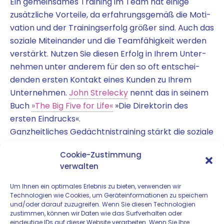
Ein gemein­sa­mes Trai­ning im Team hat eini­ge
zusätz­li­che Vor­tei­le, da erfah­rungs­ge­mäß die Moti­
va­ti­on und der Trai­nings­er­folg grö­ßer sind. Auch das
sozia­le Mit­ein­an­der und die Team­fä­hig­keit wer­den
ver­stärkt. Nut­zen Sie die­sen Erfolg in Ihrem Unter­
neh­men unter ande­rem für den so oft ent­schei­
den­den ersten Kon­takt eines Kun­den zu Ihrem
Unter­neh­men.
John Strelecky
nennt das in sei­nem
Buch
»The Big Five for Life«
»Die Direk­to­rin des
ersten Eindrucks«.
Ganz­heit­li­ches Gedächt­nis­trai­ning stärkt die sozia­le
Kom­pe­tenz jedes Ein­zel­nen, des Teams und somit
Cookie-Zustimmung
auch den Erfolg eines gan­zen Unternehmens.
verwalten
Ich möch­te Sie inspi­rie­ren, Ihnen Mög­lich­kei­ten
anbie­ten, Sie zum Erfolg führen.
Um Ihnen ein optimales Erlebnis zu bieten, verwenden wir
Technologien wie Cookies, um Geräteinformationen zu speichern
und/oder darauf zuzugreifen. Wenn Sie diesen Technologien
zustimmen, können wir Daten wie das Surfverhalten oder
eindeutige IDs auf dieser Website verarbeiten. Wenn Sie Ihre