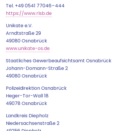
Tel. +49 0541 77046 – 444
https://www.rlsb.de
Uni­ka­te e.V.
Arndt­stra­ße 29
49080 Osnabrück
www.unikate-os.de
Staat­li­ches Gewer­be­auf­sichts­amt Osnabrück
Johann-Domann-Stra­ße 2
49080 Osnabrück
Poli­zei­di­rek­ti­on Osnabrück
Heger-Tor-Wall 18
49078 Osnabrück
Land­kreis Diepholz
Nie­der­sach­sen­stra­ße 2
49256 Diepholz