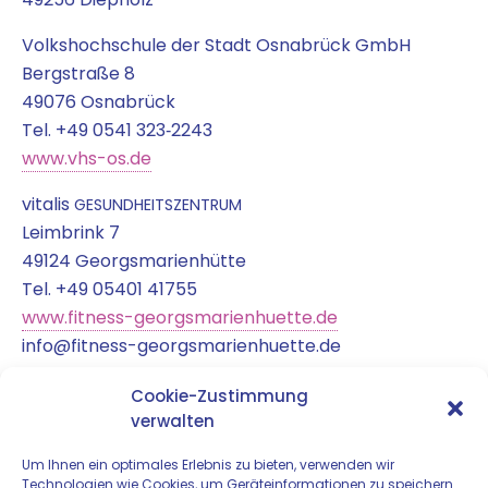
Volks­hoch­schu­le der Stadt Osna­brück GmbH
Berg­stra­ße 8
49076 Osnabrück
Tel. +49 0541 323‑2243
www.vhs-os.de
vita­lis
GESUNDHEITSZENTRUM
Leim­brink 7
49124 Georgsmarienhütte
Tel. +49 05401 41755
www.fitness-georgsmarienhuette.de
info@fitness-georgsmarienhuette.de
Baha­ma-Sports GmbH
Cookie-Zustimmung
Sie­mens­stra­ße 9 – 11
verwalten
49086 Osnabrück
Um Ihnen ein optimales Erlebnis zu bieten, verwenden wir
Tel. +49 0541 399021
Technologien wie Cookies, um Geräteinformationen zu speichern