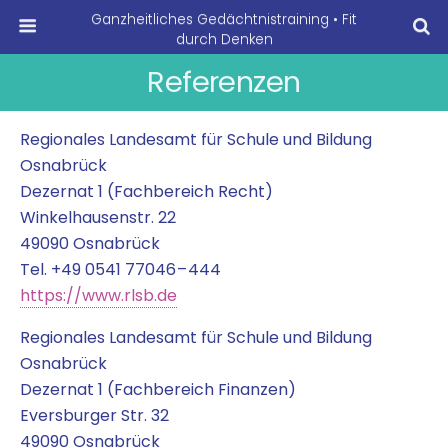
Ganzheitliches Gedächtnistraining • Fit
durch Denken
Referenzen
Regio­na­les Lan­des­amt für Schu­le und Bil­dung
Osnabrück
Dezer­nat 1 (Fach­be­reich Recht)
Win­kel­hau­sen­str. 22
49090 Osnabrück
Tel. +49 0541 77046 – 444
https://www.rlsb.de
Regio­na­les Lan­des­amt für Schu­le und Bil­dung
Osnabrück
Dezer­nat 1 (Fach­be­reich Finanzen)
Ever­s­bur­ger Str. 32
49090 Osnabrück