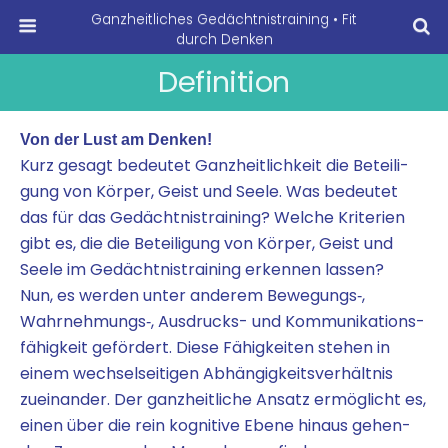
Ganzheitliches Gedächtnistraining • Fit
durch Denken
Definition
Von der Lust am Denken!
Kurz gesagt bedeu­tet Ganz­heit­lich­keit die Betei­li­
gung von Kör­per, Geist und See­le. Was bedeu­tet
das für das Gedächt­nis­trai­ning? Wel­che Kri­te­ri­en
gibt es, die die Betei­li­gung von Kör­per, Geist und
See­le im Gedächt­nis­trai­ning erken­nen lassen?
Nun, es wer­den unter ande­rem Bewegungs‑,
Wahrnehmungs‑, Aus­drucks- und Kom­mu­ni­ka­ti­ons­
fä­hig­keit geför­dert. Die­se Fähig­kei­ten ste­hen in
einem wech­sel­sei­ti­gen Abhän­gig­keits­ver­hält­nis
zuein­an­der. Der ganz­heit­li­che Ansatz ermög­licht es,
einen über die rein kogni­ti­ve Ebe­ne hin­aus gehen­