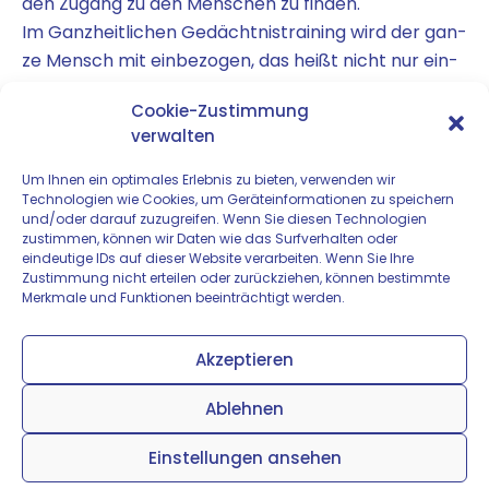
den Zugang zu den Men­schen zu finden.
Im Ganz­heit­li­chen Gedächt­nis­trai­ning wird der gan­
ze Mensch mit ein­be­zo­gen, das heißt nicht nur ein­
zel­ne Funk­tio­nen sei­nes Gehirns.
Cookie-Zustimmung
Ziel ist die Akti­vie­rung bezie­hungs­wei­se Reak­ti­vie­
verwalten
rung gei­sti­ger, see­li­scher und kör­per­li­cher
Funktionen.
Um Ihnen ein optimales Erlebnis zu bieten, verwenden wir
Technologien wie Cookies, um Geräteinformationen zu speichern
und/oder darauf zuzugreifen. Wenn Sie diesen Technologien
zustimmen, können wir Daten wie das Surfverhalten oder
eindeutige IDs auf dieser Website verarbeiten. Wenn Sie Ihre
zurück
Zustimmung nicht erteilen oder zurückziehen, können bestimmte
Merkmale und Funktionen beeinträchtigt werden.
Akzeptieren
Ablehnen
Zum Seitenanfang
Einstellungen ansehen
Mobil
Desktop