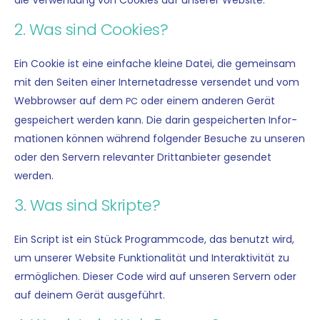
die Ver­wen­dung von Coo­kies auf unse­rer Website.
2. Was sind Cookies?
Ein Coo­kie ist eine ein­fa­che klei­ne Datei, die gemein­sam
mit den Sei­ten einer Inter­net­adres­se ver­sen­det und vom
Web­brow­ser auf dem
oder einem ande­ren Gerät
PC
gespei­chert wer­den kann. Die dar­in gespei­cher­ten Infor­
ma­tio­nen kön­nen wäh­rend fol­gen­der Besu­che zu unse­ren
oder den Ser­vern rele­van­ter Dritt­an­bie­ter gesen­det
werden.
3. Was sind Skripte?
Ein Script ist ein Stück Pro­gramm­code, das benutzt wird,
um unse­rer Web­site Funk­tio­na­li­tät und Inter­ak­ti­vi­tät zu
ermög­li­chen. Die­ser Code wird auf unse­ren Ser­vern oder
auf dei­nem Gerät ausgeführt.