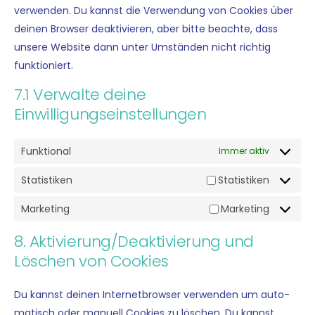
ver­wen­den. Du kannst die Ver­wen­dung von Coo­kies über
dei­nen Brow­ser deak­ti­vie­ren, aber bit­te beach­te, dass
unse­re Web­site dann unter Umstän­den nicht rich­tig
funktioniert.
7.1 Verwalte deine
Einwilligungseinstellungen
Funktional
Immer aktiv
Statistiken
Statistiken
Marketing
Marketing
8. Aktivierung/Deaktivierung und
Löschen von Cookies
Du kannst dei­nen Inter­net­brow­ser ver­wen­den um auto­
ma­tisch oder manu­ell Coo­kies zu löschen. Du kannst