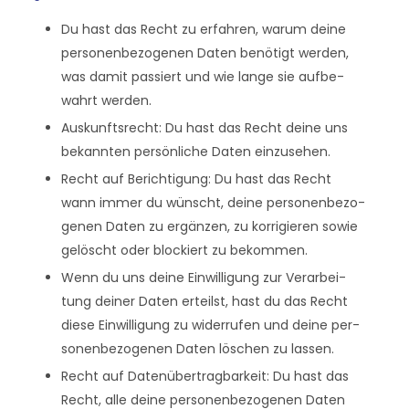
Du hast das Recht zu erfah­ren, war­um dei­ne
per­so­nen­be­zo­ge­nen Daten benö­tigt wer­den,
was damit pas­siert und wie lan­ge sie auf­be­
wahrt werden.
Aus­kunfts­recht: Du hast das Recht dei­ne uns
bekann­ten per­sön­li­che Daten einzusehen.
Recht auf Berich­ti­gung: Du hast das Recht
wann immer du wünscht, dei­ne per­so­nen­be­zo­
ge­nen Daten zu ergän­zen, zu kor­ri­gie­ren sowie
gelöscht oder blockiert zu bekommen.
Wenn du uns dei­ne Ein­wil­li­gung zur Ver­ar­bei­
tung dei­ner Daten erteilst, hast du das Recht
die­se Ein­wil­li­gung zu wider­ru­fen und dei­ne per­
so­nen­be­zo­ge­nen Daten löschen zu lassen.
Recht auf Daten­über­trag­bar­keit: Du hast das
Recht, alle dei­ne per­so­nen­be­zo­ge­nen Daten