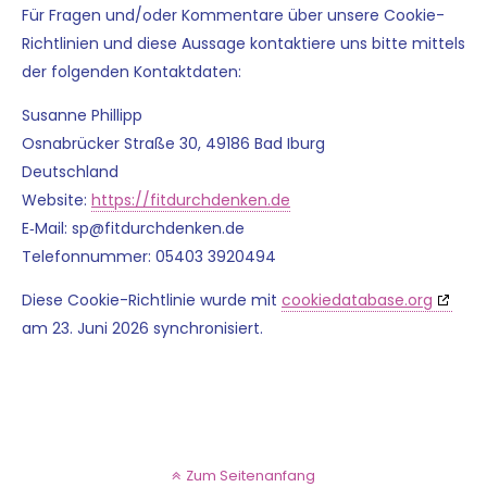
Für Fra­gen und/oder Kom­men­ta­re über unse­re Coo­kie-
Richt­li­ni­en und die­se Aus­sa­ge kon­tak­tie­re uns bit­te mit­tels
der fol­gen­den Kontaktdaten:
Susan­ne Phillipp
Osna­brücker Stra­ße 30, 49186 Bad Iburg
Deutsch­land
Web­site:
https://fitdurchdenken.de
E‑Mail:
sp@
fitdurchdenken.de
Tele­fon­num­mer: 05403 3920494
Die­se Coo­kie-Richt­li­nie wur­de mit
cookiedatabase.org
am 23. Juni 2026 synchronisiert.
Zum Seitenanfang