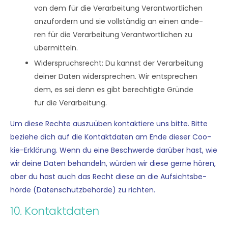
von dem für die Ver­ar­bei­tung Ver­ant­wort­li­chen
anzu­for­dern und sie voll­stän­dig an einen ande­
ren für die Ver­ar­bei­tung Ver­ant­wort­li­chen zu
übermitteln.
Wider­spruchs­recht: Du kannst der Ver­ar­bei­tung
dei­ner Daten wider­spre­chen. Wir ent­spre­chen
dem, es sei denn es gibt berech­tig­te Grün­de
für die Verarbeitung.
Um die­se Rech­te aus­zu­üben kon­tak­tie­re uns bit­te. Bit­te
bezie­he dich auf die Kon­takt­da­ten am Ende die­ser Coo­
kie-Erklä­rung. Wenn du eine Beschwer­de dar­über hast, wie
wir dei­ne Daten behan­deln, wür­den wir die­se ger­ne hören,
aber du hast auch das Recht die­se an die Auf­sichts­be­
hör­de (Daten­schutz­be­hör­de) zu richten.
10. Kontaktdaten