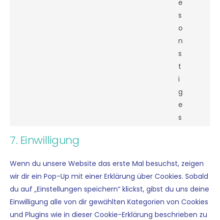
e
s
o
n
s
t
i
g
e
s
7. Einwilligung
Wenn du unse­re Web­site das erste Mal besuchst, zei­gen
wir dir ein Pop-Up mit einer Erklä­rung über Coo­kies. Sobald
du auf „Ein­stel­lun­gen spei­chern“ klickst, gibst du uns dei­ne
Ein­wil­li­gung alle von dir gewähl­ten Kate­go­rien von Coo­kies
und Plug­ins wie in die­ser Coo­kie-Erklä­rung beschrie­ben zu