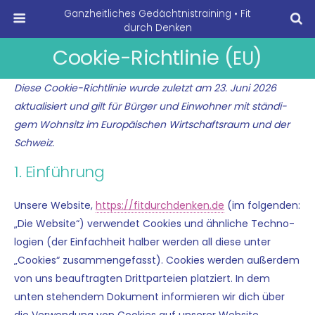
Ganzheitliches Gedächtnistraining • Fit
durch Denken
Cookie-Richtlinie (
)
EU
Die­se Coo­kie-Richt­li­nie wur­de zuletzt am 23. Juni 2026
aktua­li­siert und gilt für Bür­ger und Ein­woh­ner mit stän­di­
gem Wohn­sitz im Euro­päi­schen Wirt­schafts­raum und der
Schweiz.
1. Einführung
Unse­re Web­site,
https://fitdurchdenken.de
(im fol­gen­den:
„Die Web­site“) ver­wen­det Coo­kies und ähn­li­che Tech­no­
lo­gien (der Ein­fach­heit hal­ber wer­den all die­se unter
„Coo­kies“ zusam­men­ge­fasst). Coo­kies wer­den außer­dem
von uns beauf­trag­ten Dritt­par­tei­en plat­ziert. In dem
unten ste­hen­dem Doku­ment infor­mie­ren wir dich über