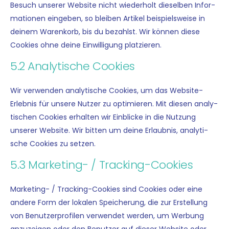
Besuch unse­rer Web­site nicht wie­der­holt die­sel­ben Infor­
ma­tio­nen ein­ge­ben, so blei­ben Arti­kel bei­spiels­wei­se in
dei­nem Waren­korb, bis du bezahlst. Wir kön­nen die­se
Coo­kies ohne dei­ne Ein­wil­li­gung platzieren.
5.2 Analytische Cookies
Wir ver­wen­den ana­ly­ti­sche Coo­kies, um das Web­site-
Erleb­nis für unse­re Nut­zer zu opti­mie­ren. Mit die­sen ana­ly­
ti­schen Coo­kies erhal­ten wir Ein­blicke in die Nut­zung
unse­rer Web­site. Wir bit­ten um dei­ne Erlaub­nis, ana­ly­ti­
sche Coo­kies zu setzen.
5.3 Marketing- / Tracking-Cookies
Mar­ke­ting- / Track­ing-Coo­kies sind Coo­kies oder eine
ande­re Form der loka­len Spei­che­rung, die zur Erstel­lung
von Benut­zer­pro­fi­len ver­wen­det wer­den, um Wer­bung