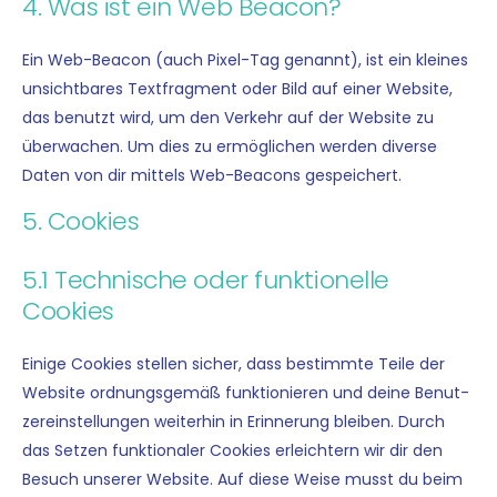
4. Was ist ein Web Beacon?
Ein Web-Bea­con (auch Pixel-Tag genannt), ist ein klei­nes
unsicht­ba­res Text­frag­ment oder Bild auf einer Web­site,
das benutzt wird, um den Ver­kehr auf der Web­site zu
über­wa­chen. Um dies zu ermög­li­chen wer­den diver­se
Daten von dir mit­tels Web-Bea­cons gespeichert.
5. Cookies
5.1 Technische oder funktionelle
Cookies
Eini­ge Coo­kies stel­len sicher, dass bestimm­te Tei­le der
Web­site ord­nungs­ge­mäß funk­tio­nie­ren und dei­ne Benut­
zer­ein­stel­lun­gen wei­ter­hin in Erin­ne­rung blei­ben. Durch
das Set­zen funk­tio­na­ler Coo­kies erleich­tern wir dir den
Besuch unse­rer Web­site. Auf die­se Wei­se musst du beim