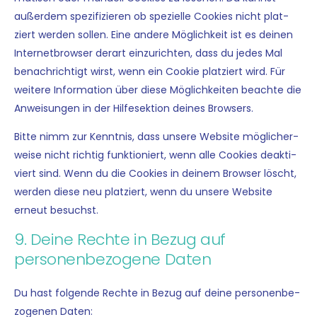
außer­dem spe­zi­fi­zie­ren ob spe­zi­el­le Coo­kies nicht plat­
ziert wer­den sol­len. Eine ande­re Mög­lich­keit ist es dei­nen
Inter­net­brow­ser der­art ein­zu­rich­ten, dass du jedes Mal
benach­rich­tigt wirst, wenn ein Coo­kie plat­ziert wird. Für
wei­te­re Infor­ma­ti­on über die­se Mög­lich­kei­ten beach­te die
Anwei­sun­gen in der Hilf­e­sek­ti­on dei­nes Browsers.
Bit­te nimm zur Kennt­nis, dass unse­re Web­site mög­li­cher­
wei­se nicht rich­tig funk­tio­niert, wenn alle Coo­kies deak­ti­
viert sind. Wenn du die Coo­kies in dei­nem Brow­ser löscht,
wer­den die­se neu plat­ziert, wenn du unse­re Web­site
erneut besuchst.
9. Deine Rechte in Bezug auf
personenbezogene Daten
Du hast fol­gen­de Rech­te in Bezug auf dei­ne per­so­nen­be­
zo­ge­nen Daten: